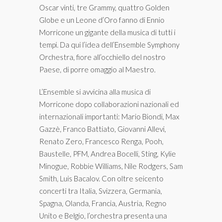
Oscar vinti, tre Grammy, quattro Golden
Globe e un Leone d’Oro fanno di Ennio
Morricone un gigante della musica di tutti i
tempi. Da qui l’idea dell’Ensemble Symphony
Orchestra, fiore all’occhiello del nostro
Paese, di porre omaggio al Maestro.
L’Ensemble si avvicina alla musica di
Morricone dopo collaborazioni nazionali ed
internazionali importanti: Mario Biondi, Max
Gazzè, Franco Battiato, Giovanni Allevi,
Renato Zero, Francesco Renga, Pooh,
Baustelle, PFM, Andrea Bocelli, Sting, Kylie
Minogue, Robbie Williams, Nile Rodgers, Sam
Smith, Luis Bacalov. Con oltre seicento
concerti tra Italia, Svizzera, Germania,
Spagna, Olanda, Francia, Austria, Regno
Unito e Belgio, l’orchestra presenta una